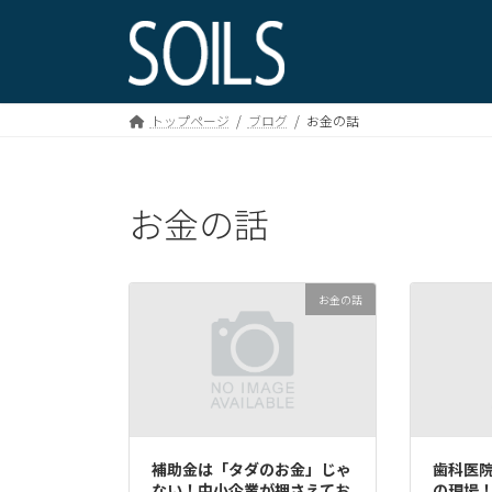
コ
ナ
ン
ビ
テ
ゲ
ン
ー
ツ
シ
トップページ
ブログ
お金の話
へ
ョ
ス
ン
キ
に
お金の話
ッ
移
プ
動
お金の話
補助金は「タダのお金」じゃ
歯科医
ない！中小企業が押さえてお
の現場