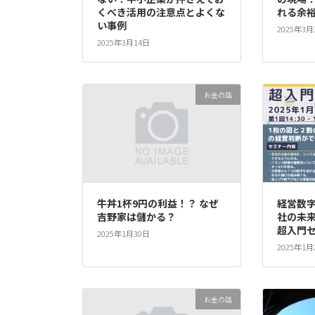
くべき活用の注意点とよくな
れる余
い事例
2025年3月
2025年3月14日
お金の話
牛丼1杯9円の利益！？ なぜ
経営数
吉野家は儲かる？
社の未
超入門
2025年1月30日
2025年1月
お金の話