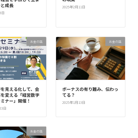
裕と成長
2025年2月11日
3日
お金の話
お金の話
字を見える化して、会
ボーナスの有り難み、伝わっ
来を変える「経営数字
てる？
セミナー」開催！
2025年1月13日
23日
お金の話