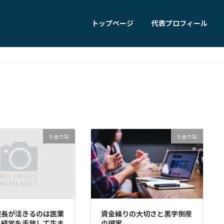
トップページ
代表プロフィール
お金の話
お金の話
院長が活きるのは医業
資金繰りの大切さと黒字倒産
！経営を手放して生ま
の現実