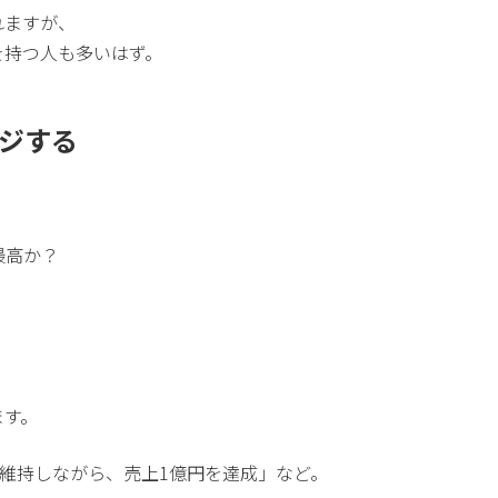
れますが、
を持つ人も多いはず。
ージする
。
最高か？
ます。
を維持しながら、売上1億円を達成」など。