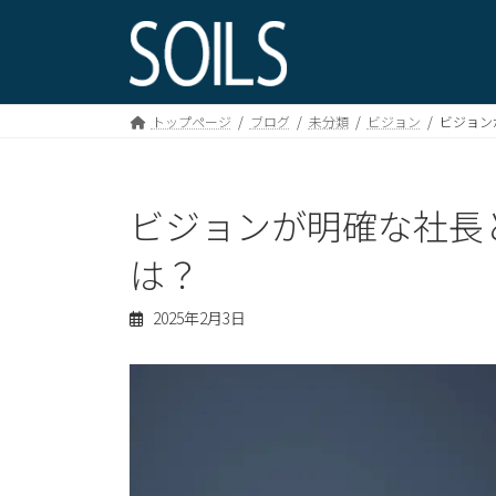
コ
ナ
ン
ビ
テ
ゲ
ン
ー
ツ
シ
トップページ
ブログ
未分類
ビジョン
ビジョン
へ
ョ
ス
ン
キ
に
ビジョンが明確な社長
ッ
移
プ
動
は？
2025年2月3日