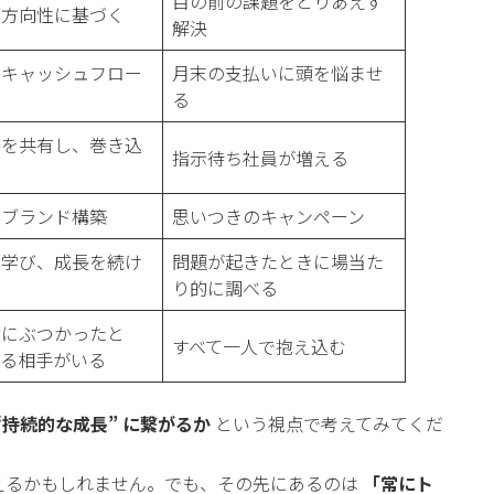
目の前の課題をとりあえず
な方向性に基づく
解決
にキャッシュフロー
月末の支払いに頭を悩ませ
る
姿を共有し、巻き込
指示待ち社員が増える
にブランド構築
思いつきのキャンペーン
に学び、成長を続け
問題が起きたときに場当た
り的に調べる
壁にぶつかったと
すべて一人で抱え込む
せる相手がいる
“持続的な成長” に繋がるか
という視点で考えてみてくだ
えるかもしれません。でも、その先にあるのは
「常にト