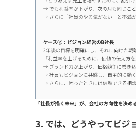
「とりあえず売上を増やすために、割引キ
→ でも利益率が下がり、次の月も同じこ
→ さらに「社員のやる気がない」と不満
ケース②：ビジョン経営のB社長
3年後の目標を明確にし、それに向けた戦
「利益率を上げるために、価値の伝え方を
→ ブランド力が上がり、価格競争に巻き
→ 社員もビジョンに共感し、自主的に動
→ さらに、困ったときには信頼できる相
「社長が描く未来」が、会社の方向性を決め
3. では、どうやってビ