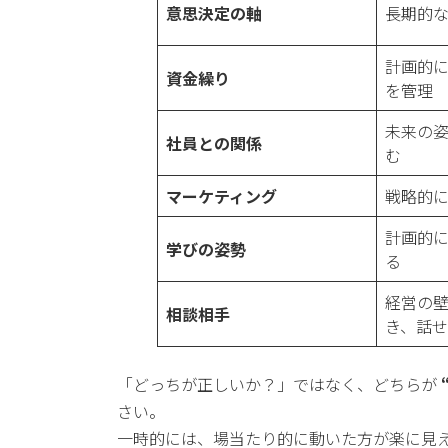
意思決定の軸
長期的
計画的
資金繰り
を管理
未来の
社員との関係
む
マーケティング
戦略的
計画的
学びの姿勢
る
経営の
相談相手
き、話
「どっちが正しいか？」ではなく、どちらが
さい。
一時的には、場当たり的に動いた方が楽に見